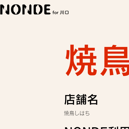
for 川口
焼
店舗名
焼鳥しはち